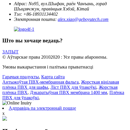
Адрас:
No95, вул.Шыфан, раён Чанъань, горад
Шыцзячжун, правінцыя Хэбэй, Кітай
Тэл:
+86-18931134402
Электронная пошта:
alex.xiao@geboyutech.com
Што вы хочаце ведаць?
ЗАПЫТ
© Аўтарскае права 20102020 : Усе правы абаронены.
Умовы выкарыстання і палітыка прыватнасці
Гарачыя прадукты
,
Карта сайта
Антыжоўтая ПВХ-мембранная фальга
,
Жорсткая вінілавая
плёнка ПВХ для шафы
,
Ліст ПВХ для ўпакоўкі
,
Жорсткая
плёнка ПВХ
,
Дэкаратыўная ПВХ мембрана 1400 мм
,
Плёнка
ПВХ для ўпакоўкі
,
Адправіць па электроннай пошце
x