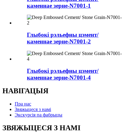
каменнае зерне-N7001-1
Глыбокі рэльефны цэмент/
каменнае зерне-N7001-2
Глыбокі рэльефны цэмент/
каменнае зерне-N7001-4
НАВІГАЦЫЯ
Пра нас
Звяжыцеся з намі
Экскурсія па фабрыцы
ЗВЯЖЫЦЕСЯ З НАМІ