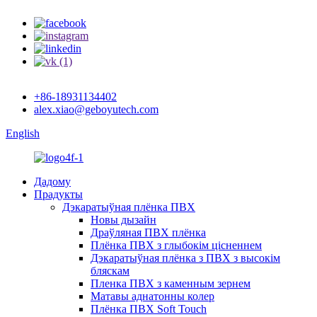
+86-18931134402
alex.xiao@geboyutech.com
English
Дадому
Прадукты
Дэкаратыўная плёнка ПВХ
Новы дызайн
Драўляная ПВХ плёнка
Плёнка ПВХ з глыбокім цісненнем
Дэкаратыўная плёнка з ПВХ з высокім
бляскам
Пленка ПВХ з каменным зернем
Матавы аднатонны колер
Плёнка ПВХ Soft Touch