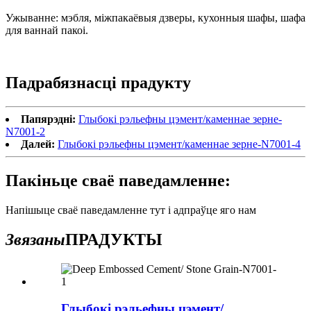
Ужыванне: мэбля, міжпакаёвыя дзверы, кухонныя шафы, шафа
для ваннай пакоі.
Падрабязнасці прадукту
Папярэдні:
Глыбокі рэльефны цэмент/каменнае зерне-
N7001-2
Далей:
Глыбокі рэльефны цэмент/каменнае зерне-N7001-4
Пакіньце сваё паведамленне:
Напішыце сваё паведамленне тут і адпраўце яго нам
Звязаны
ПРАДУКТЫ
Глыбокі рэльефны цэмент/