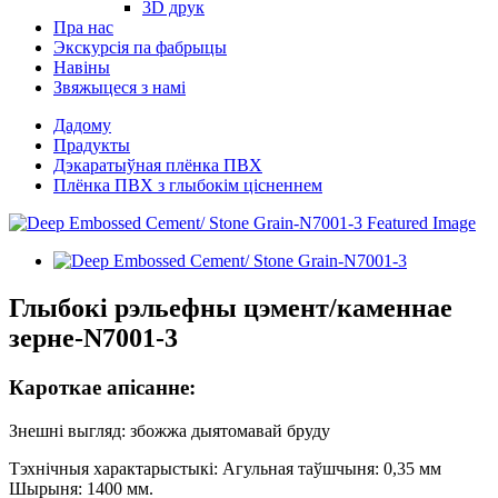
3D друк
Пра нас
Экскурсія па фабрыцы
Навіны
Звяжыцеся з намі
Дадому
Прадукты
Дэкаратыўная плёнка ПВХ
Плёнка ПВХ з глыбокім цісненнем
Глыбокі рэльефны цэмент/каменнае
зерне-N7001-3
Кароткае апісанне:
Знешні выгляд: збожжа дыятомавай бруду
Тэхнічныя характарыстыкі: Агульная таўшчыня: 0,35 мм
Шырыня: 1400 мм.