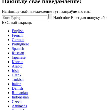
Пакіньце сваё паведамленне:
Напішыце сваё паведамленне тут і адпраўце яго нам
Націсніце Enter для пошуку або
ESC, каб закрыць
English
French
German
Portuguese
Spanish
Russian
Japanese
Korean
Arabic
Irish
Greek
Turkish
Italian
Danish
Romanian
Indonesian
Czech
Afrikaans